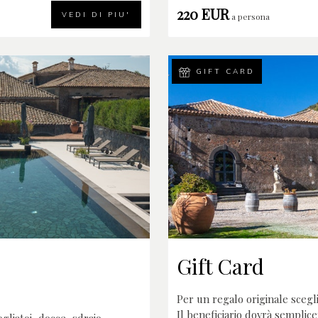
220 EUR
VEDI DI PIU'
a persona
GIFT CARD
Gift Card
Per un regalo originale scegli
Il beneficiario dovrà semplice