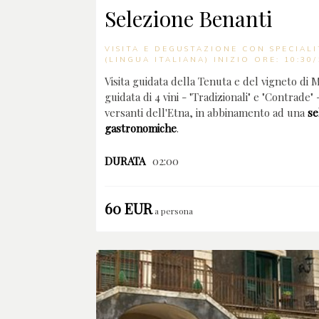
Selezione Benanti
VISITA E DEGUSTAZIONE CON SPECIAL
(LINGUA ITALIANA) INIZIO ORE: 10:30/
Visita guidata della Tenuta e del vigneto di
guidata di 4 vini - "Tradizionali" e "Contrade"
versanti dell'Etna, in abbinamento ad una
se
gastronomiche
.
DURATA
02:00
60 EUR
a persona