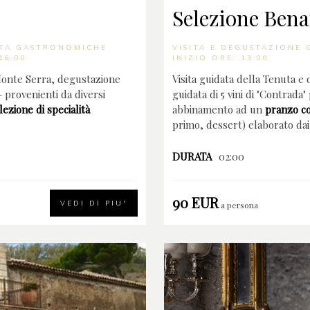
Selezione Bena
ITÀ GASTRONOMICHE
VISITA E DEGUSTAZIONE 
16:00
INIZIO ORE: 13:00
 Monte Serra, degustazione
Visita guidata della Tenuta e
 - provenienti da diversi
guidata di 5 vini di "Contrada"
lezione di specialità
abbinamento ad un
pranzo c
primo, dessert) elaborato dai
DURATA
02:00
90 EUR
VEDI DI PIU'
a persona