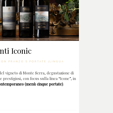
nti Iconic
 CON PRANZO 5 PORTATE (LINGUA
 del vigneto di Monte Serra, degustazione di
 e prestigiosi, con focus sulla linea “Icone”, in
ontemporaneo (menù cinque portate)
.