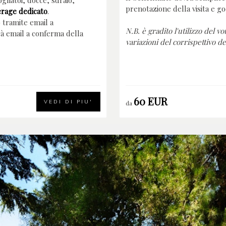
pogliatoi, docce, sdraio,
prenotazione della visita e go
erage dedicato
.
 tramite email a
N.B. è gradito l'utilizzo del v
irà email a conferma della
variazioni del corrispettivo de
60 EUR
VEDI DI PIU'
da