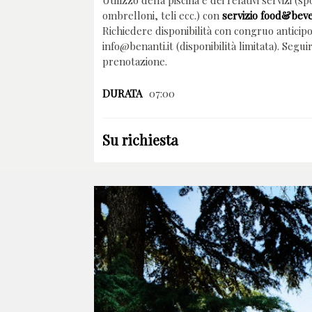
Utilizzo della piscina e dei relativi servizi (s
ombrelloni, teli ecc.) con
servizio food&bev
Richiedere disponibilità con congruo anticipo
info@benanti.it (disponibilità limitata). Segu
prenotazione.
DURATA
07:00
Su richiesta