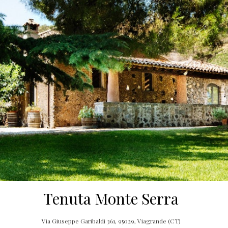
Tenuta Monte Serra
Via Giuseppe Garibaldi 361, 95029, Viagrande (CT)